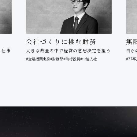
会社づくりに挑む財務
無
く仕事
大きな裁量の中で経営の意思決定を担う
自ら
#金融機関出身
#財務部
#執行役員
#中途入社
#22