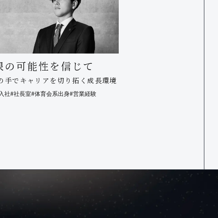
限の可能性を信じて
の手でキャリアを切り拓く成長環境
卒入社
#社長室
#体育会系出身
#営業経験