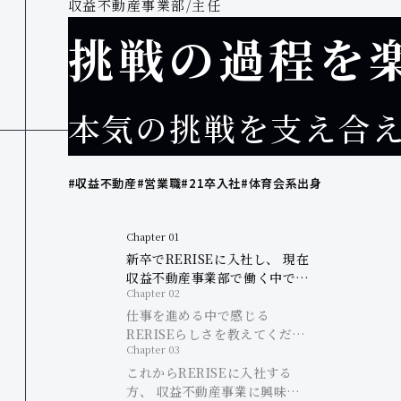
収益不動産事業部/主任
挑戦の過程を
本気の挑戦を支え合
#収益不動産
#営業職
#21卒入社
#体育会系出身
Chapter 01
新卒でRERISEに入社し、 現在
収益不動産事業部で働く中で
Chapter 02
やりがいを感じる瞬間を教えて
ください。
仕事を進める中で感じる
RERISEらしさを教えてくださ
Chapter 03
い。
これからRERISEに入社する
方、 収益不動産事業に興味を