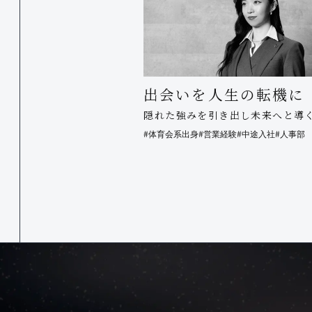
出会いを人生の転機に
隠れた強みを引き出し未来へと導
#体育会系出身
#営業経験
#中途入社
#人事部